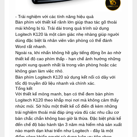
- Trải nghiệm với các tính năng hiệu quả
Bàn phím với thiết kế rãnh lớn giúp thao tác gõ thoải
mái không bị tù. Trải dài trong quá trình sử dụng
Logitech K120 là một cảm giác nhẹ nhàng giúp người
dùng đặc biệt là nhân viên văn phòng có thể đánh
Word rất nhanh.
Ngoài ra, khi nhấn không hề gây tiếng động ồn ào nhờ
thiết kế độ cao phím thấp - hạn chế ảnh hưởng những
người xung quanh nhất là trong văn phòng hoặc các
không gian làm việc nhỏ.
Bàn phím Logitech K120 sử dụng kết nối có dây với
tốc độ truyền dữ liệu nhanh và chính xác.
Tổng kết
Với thiết kế mỏng manh, bạn có thể đem bàn phím
Logitech K120 theo khắp mọi nơi mà không cảm thấy
nhức mỏi. Sở hữu một thiết kế cổ điển đi kèm những
trải nghiệm thoải mái đáp ứng vừa đủ các nhu cầu cơ
bản chắc chắn không bao giờ là thừa. Đặc biệt phải kể
đến chế độ bảo hành tận 3 năm mà hiếm nhà sản xuất
nào mạnh dạn khai triển như Logitech - đây là một
điểm cộng khiến người sử dụng luôn ưu tiên chọn