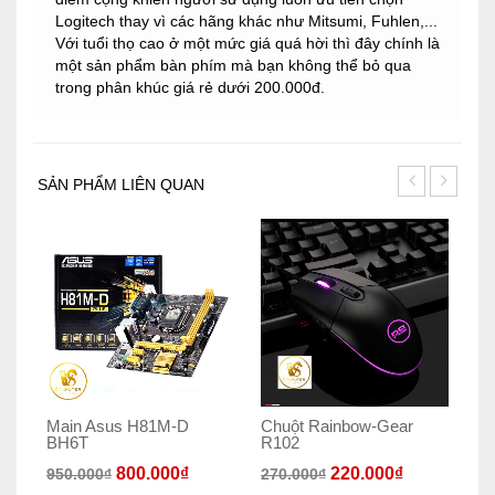
Logitech thay vì các hãng khác như Mitsumi, Fuhlen,...
Với tuổi thọ cao ở một mức giá quá hời thì đây chính là
một sản phẩm bàn phím mà bạn không thể bỏ qua
trong phân khúc giá rẻ dưới 200.000đ.
SẢN PHẨM LIÊN QUAN
Main Asus H81M-D
Chuột Rainbow-Gear
Ma
BH6T
R102
B
800.000
₫
220.000
₫
950.000
₫
270.000
₫
1.