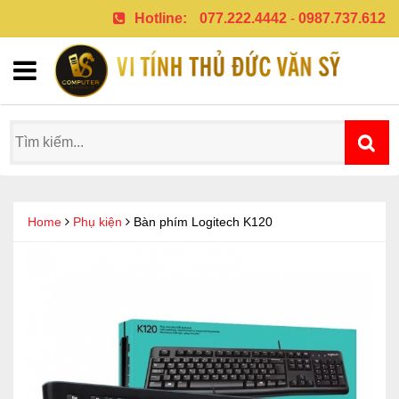
Hotline:
077.222.4442
-
0987.737.612
Home
Phụ kiện
Bàn phím Logitech K120