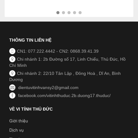
THÔNG TIN LIÊN HỆ
CN1: 077.222.4442
-
CN2: 0868.39.41.39
Chi nhánh 1: 2b Đường số 17, Linh Chiểu, Thủ Đức, Hồ
Chí Minh
Chi nhánh 2: 22/10 Tân Lập , Đông Hoà , Dĩ An, Bình
Dương
dientuvitinhvansy2@gmail.com
facebook.com/vitinhthuduc.2b.duong17.thuduc/
VỀ VI TÍNH THỦ ĐỨC
Giới thiệu
Dịch vụ