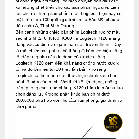
bị công nghệ nổi tiếng Logitech chuyên đón đầu các
xu hướng phát triển cho các sản phẩm ngoại vi. Liên
tục cho ra những sản phẩm mới, Logitech hiện nay có
mặt trên hơn 100 quốc gia trải dài từ Bắc Mỹ, châu u
đến châu Á, Thái Bình Dương.
Bên cạnh những chiếc bàn phím Logitech rực rỡ màu
sắc như MK240, K480, K380 thì Logitech K120 mang
dáng vóc cổ điển với gam màu đen truyền thống. Đây
là một chiếc bàn phím phổ thông đi kèm với hiệu năng
tốt đáp ứng nhu cầu đa dạng của khách hàng.
Logitech K120 đem đến khả năng chống nước cực kì
tốt và độ bền lên tới 10 triệu lần bấm - rõ ràng
Logitech có thể mạnh dạn thực hiện chính sách bảo
hành 3 năm của mình. Với thiết kế tiện dụng, chống
tràn, phong cách nhẹ nhàng, K120 chính là một sự lựa
chọn đáng lưu ý trong phân khúc bàn phím dưới
200.000đ phù hợp với nhu cầu văn phòng, gia đình và
chơi game.