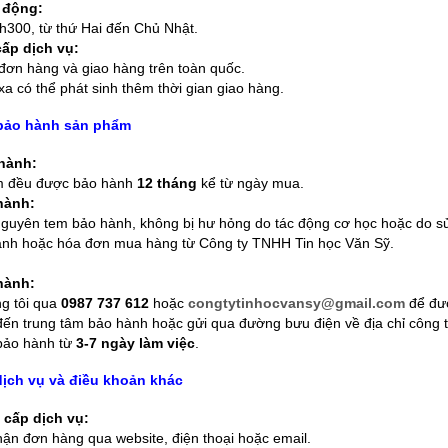
 động:
LOA MÁY TÍNH
300, từ thứ Hai đến Chủ Nhật.
ấp dịch vụ:
LOA SOUNDMAX
đơn hàng và giao hàng trên toàn quốc.
a có thể phát sinh thêm thời gian giao hàng.
 bảo hành sản phẩm
hành:
m đều được bảo hành
12 tháng
kể từ ngày mua.
hành:
guyên tem bảo hành, không bị hư hỏng do tác động cơ học hoặc do s
ành hoặc hóa đơn mua hàng từ Công ty TNHH Tin học Văn Sỹ.
hành:
ng tôi qua
0987 737 612
hoặc
congtytinhocvansy@gmail.com
để đư
n trung tâm bảo hành hoặc gửi qua đường bưu điện về địa chỉ công t
 bảo hành từ
3-7 ngày làm việc
.
dịch vụ và điều khoản khác
 cấp dịch vụ:
ận đơn hàng qua website, điện thoại hoặc email.