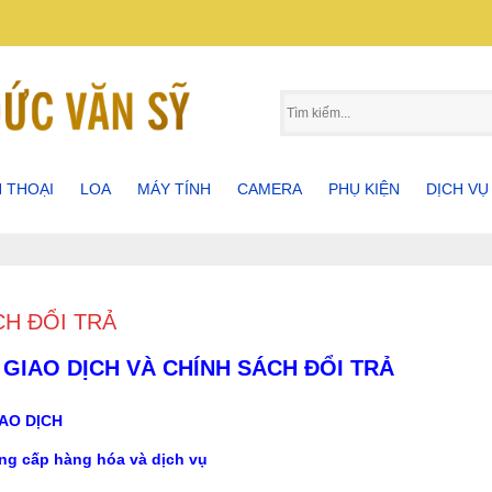
N THOẠI
LOA
MÁY TÍNH
CAMERA
PHỤ KIỆN
DỊCH VỤ
 THOẠI SAMSUNG
LOA BLUETOOTH
MÁY TÍNH BẢNG
CAMERA KBVISON 4 IN 1
PHỤ KIỆN ĐIỆN THOẠI
MÁY TÍNH ASUS
SỬA CHỮ
 THOẠI IPHONE
LOA BOSE
MÁY TÍNH LAPTOP
ĐẦU GHI HÌNH KBVISON 5 IN
PHỤ KIỆN MÁY TÍNH
MÁY TÍNH HP
MUA BÁN
1
CH ĐỔI TRẢ
 THOẠI OPPO
LOA VI TÍNH
MÁY TÍNH BÀN
PHỤ KIỆN MÁY ẢNH
MÁY TÍNH VAIO
THI CÔN
 GIAO DỊCH VÀ CHÍNH SÁCH ĐỔI TRẢ
 THOẠI SONY
LOA KÉO
IAO DỊCH
LOA NGHE NHẠC
ung cấp hàng hóa và dịch vụ