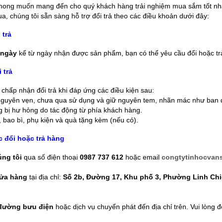
mong muốn mang đến cho quý khách hàng trải nghiệm mua sắm tốt nhất.
, chúng tôi sẵn sàng hỗ trợ đổi trả theo các điều khoản dưới đây:
 trả
 ngày
kể từ ngày nhận được sản phẩm, bạn có thể yêu cầu đổi hoặc tr
 trả
hấp nhận đổi trả khi đáp ứng các điều kiện sau:
guyên vẹn, chưa qua sử dụng và giữ nguyên tem, nhãn mác như ban 
bị hư hỏng do tác động từ phía khách hàng.
 bao bì, phụ kiện và quà tặng kèm (nếu có).
 đổi hoặc trả hàng
úng tôi
qua số điện thoại
0987 737 612
hoặc email
congtytinhocvan
cửa hàng
tại địa chỉ:
Số 2b, Đường 17, Khu phố 3, Phường Linh Chiể
đường bưu điện
hoặc dịch vụ chuyển phát đến địa chỉ trên. Vui lòng đ