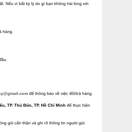
 Nếu vì bất kỳ lý do gì bạn không hài lòng với
ả hàng.
đầu.
sy@gmail.com
để thông báo về việc đổi/trả hàng.
u, TP. Thủ Đức, TP. Hồ Chí Minh
để thực hiện
óng gói cẩn thận và ghi rõ thông tin người gửi.