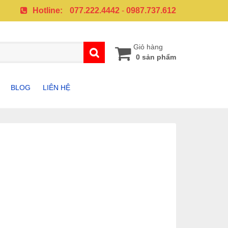
Hotline:
077.222.4442
-
0987.737.612
Giỏ hàng
0 sản phẩm
BLOG
LIÊN HỆ
A
PHỤ KIỆN SAMSUNG
PHỤ KIỆN IPHONE
G