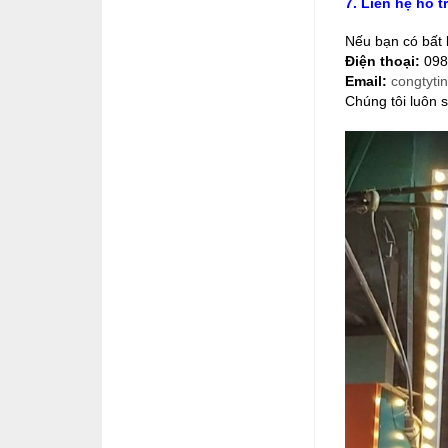
7. Liên hệ hỗ t
Nếu bạn có bất k
Điện thoại:
098
Email:
congtyt
Chúng tôi luôn 