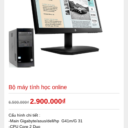
Bộ máy tính học online
2.900.000
₫
6.500.000
₫
Cấu hình chi tiết :
-Main Gigabyte/asus/dell/hp G41m/G 31
-CPU Core 2 Duo