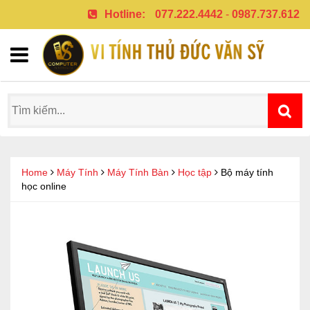
Hotline:
077.222.4442
-
0987.737.612
Home
Máy Tính
Máy Tính Bàn
Học tập
Bộ máy tính
học online