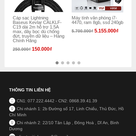
Cáp sạc Lightning
Máy tính văn phòng i7-
Má
Baseus Kevlar CALKLF-
4470, ram 8gb, ssd 240gb
80
C19 dài 2m hỗ trợ 1.5A
5.155.000
₫
5.700.000
₫
4.
max, dây bọc dù chống
đứt, truyền dữ liệu – Hàng
Chính Hãng
150.000
₫
250.000
₫
THÔNG TIN LIÊN HỆ
CN1: 077.222.4442
-
CN2: 0868.39.41.39
Chi nhánh 1: 2b Đường số 17, Linh Chiểu, Thủ Đức, Hồ
Chí Minh
Chi nhánh 2: 22/10 Tân Lập , Đông Hoà , Dĩ An, Bình
Dương