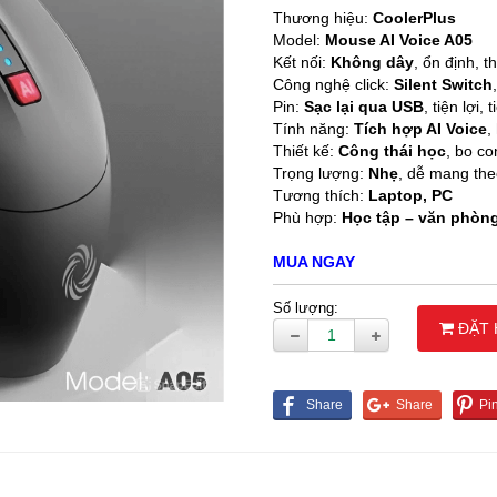
LOA MÁY TÍNH
Thương hiệu:
CoolerPlus
Model:
Mouse AI Voice A05
Kết nối:
Không dây
, ổn định, 
LOA SOUNDMAX
Công nghệ click:
Silent Switch
Pin:
Sạc lại qua USB
, tiện lợi, 
Tính năng:
Tích hợp AI Voice
,
Thiết kế:
Công thái học
, bo c
Trọng lượng:
Nhẹ
, dễ mang th
Tương thích:
Laptop, PC
Phù hợp:
Học tập – văn phòng 
MUA NGAY
Số lượng:
ĐẶT