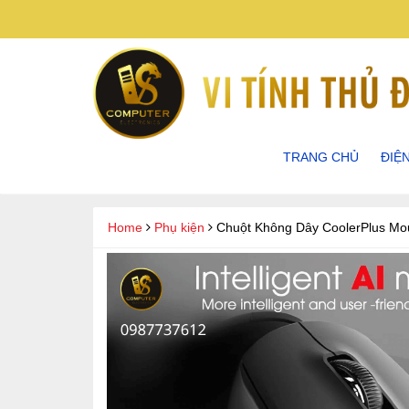
TRANG CHỦ
ĐIỆ
ĐIỆN
Home
Phụ kiện
Chuột Không Dây CoolerPlus Mous
ĐIỆN
ĐIỆN
ĐIỆN