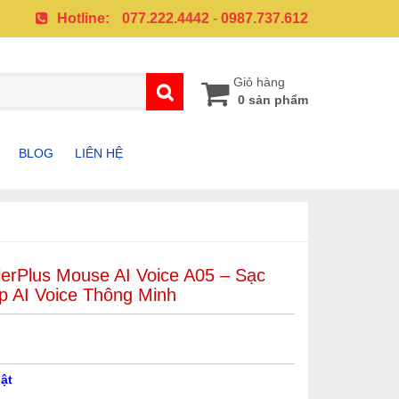
Hotline:
077.222.4442
-
0987.737.612
Giỏ hàng
0 sản phẩm
BLOG
LIÊN HỆ
A
PHỤ KIỆN SAMSUNG
PHỤ KIỆN IPHONE
erPlus Mouse AI Voice A05 – Sạc
G
ợp AI Voice Thông Minh
ật