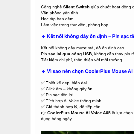
Công nghệ
Silent Switch
giúp chuột hoạt động g
Văn phòng yên tĩnh
Học tập ban đêm
Làm việc trong thư viện, phòng họp
🔹 Kết nối không dây ổn định – Pin sạc ti
Kết nối không dây mượt mà, độ ổn định cao
Pin
sạc lại qua cổng USB
, không cần thay pin r
Tiết kiệm chi phí, thân thiện với môi trường
🔹 Vì sao nên chọn CoolerPlus Mouse AI
✅ Thiết kế đẹp, hiện đại
✅ Click êm – không gây ồn
✅ Pin sạc tiện lợi
✅ Tích hợp AI Voice thông minh
✅ Giá thành hợp lý, dễ tiếp cận
👉
CoolerPlus Mouse AI Voice A05
là lựa chọn
dụng hàng ngày.