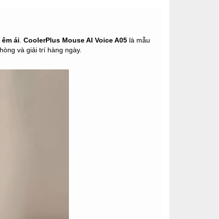
 êm ái
.
CoolerPlus Mouse AI Voice A05
là mẫu
phòng và giải trí hàng ngày.