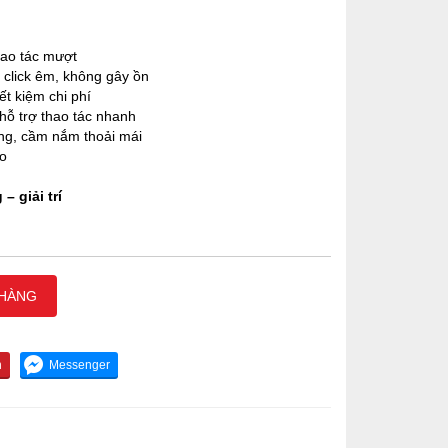
thao tác mượt
, click êm, không gây ồn
tiết kiệm chi phí
 hỗ trợ thao tác nhanh
ong, cầm nắm thoải mái
eo
– giải trí
 HÀNG