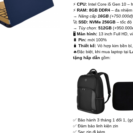
LOA MÁY TÍNH
⚡
CPU:
Intel Core i5 Gen 10 – 
⚡
RAM:
8GB DDR4
– đa nhiệm
→
Nâng cấp
16GB
(+750.000đ
LOA SOUNDMAX
🚀
SSD:
NVMe 256GB
– tốc độ
→
Tùy chọn:
512GB
(+950.000
🖥️
Màn hình:
13 inch Full HD, v
🔋
Pin:
mới 100%
🧳
Thiết kế:
Vỏ hợp kim bền bỉ
🔥Đặc biệt, khi mua laptop tại
La
tặng hấp dẫn
gồm:
✅ Bảo hành 3 tháng 1 đổi 1, (g
✅ Đảm bảo linh kiện zin
✅ Sạc zin đi kèm