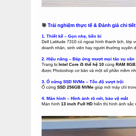
🎯
Trải nghiệm thực tế & Đánh giá chi tiết
1. Thiết kế – Gọn nhẹ, bền bỉ
Dell Latitude 7310 có ngoại hình thanh lịch, lớ
doanh nhân, sinh viên hay người thường xuyên d
2. Hiệu năng – Đáp ứng mượt mọi tác vụ văn
Trang bị
Intel Core i5 thế hệ 10
cùng
RAM 8GB
được Photoshop cơ bản và một số phần mềm nh
3. Ổ cứng SSD NVMe – Tốc độ vượt trội
Ổ cứng
SSD 256GB NVMe
giúp mở máy chỉ trong
4. Màn hình – Hình ảnh rõ nét, bảo vệ mắt
Màn hình
13 inch Full HD
hiển thị hình ảnh sắc 