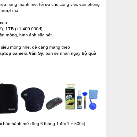
hiệu năng mạnh mẽ, tối ưu cho công việc văn phòng
 mượt mà
)
 cao
đ),
1TB
(+1.400.000đ)
iền mỏng, hình ảnh sắc nét
, siêu mỏng nhẹ, dễ dàng mang theo
ptop camera Văn Sỹ
, bạn sẽ nhận ngay
bộ quà
ói bảo hành mở rộng 6 tháng 1 đổi 1 + 500k).