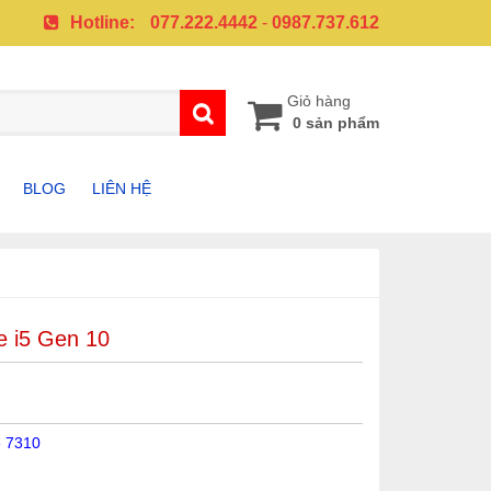
Hotline:
077.222.4442
-
0987.737.612
Giỏ hàng
0 sản phẩm
BLOG
LIÊN HỆ
A
PHỤ KIỆN SAMSUNG
PHỤ KIỆN IPHONE
e i5 Gen 10
G
de 7310