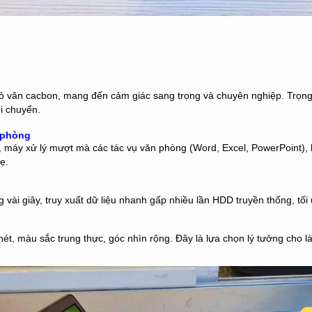
p vỏ vân cacbon, mang đến cảm giác sang trọng và chuyên nghiệp. Trọ
i chuyển.
 phòng
, máy xử lý mượt mà các tác vụ văn phòng (Word, Excel, PowerPoint), 
ẹ.
 vài giây, truy xuất dữ liệu nhanh gấp nhiều lần HDD truyền thống, tối
nét, màu sắc trung thực, góc nhìn rộng. Đây là lựa chọn lý tưởng cho 