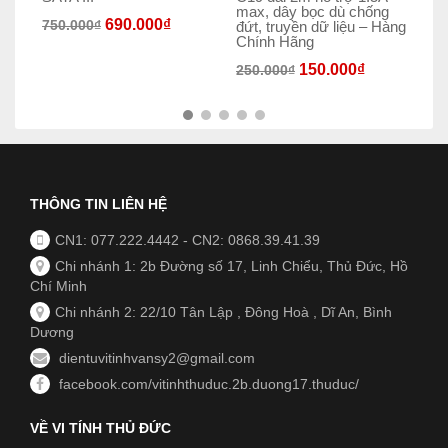
max, dây bọc dù chống
690.000
₫
750.000
₫
55
đứt, truyền dữ liệu – Hàng
Chính Hãng
150.000
₫
250.000
₫
THÔNG TIN LIÊN HỆ
CN1: 077.222.4442
-
CN2: 0868.39.41.39
Chi nhánh 1: 2b Đường số 17, Linh Chiểu, Thủ Đức, Hồ
Chí Minh
Chi nhánh 2: 22/10 Tân Lập , Đông Hoà , Dĩ An, Bình
Dương
dientuvitinhvansy2@gmail.com
facebook.com/vitinhthuduc.2b.duong17.thuduc/
VỀ VI TÍNH THỦ ĐỨC