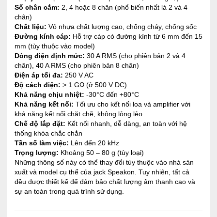
Số chân cắm:
2, 4 hoặc 8 chân (phổ biến nhất là 2 và 4
chân)
Chất liệu:
Vỏ nhựa chất lượng cao, chống cháy, chống sốc
Đường kính cáp:
Hỗ trợ cáp có đường kính từ 6 mm đến 15
mm (tùy thuộc vào model)
Dòng điện định mức:
30 A RMS (cho phiên bản 2 và 4
chân), 40 A RMS (cho phiên bản 8 chân)
Điện áp tối đa:
250 V AC
Độ cách điện:
> 1 GΩ (ở 500 V DC)
Khả năng chịu nhiệt:
-30°C đến +80°C
Khả năng kết nối:
Tối ưu cho kết nối loa và amplifier với
khả năng kết nối chặt chẽ, không lỏng lẻo
Chế độ lắp đặt:
Kết nối nhanh, dễ dàng, an toàn với hệ
thống khóa chắc chắn
Tần số làm việc:
Lên đến 20 kHz
Trọng lượng:
Khoảng 50 – 80 g (tùy loại)
Những thông số này có thể thay đổi tùy thuộc vào nhà sản
xuất và model cụ thể của jack Speakon. Tuy nhiên, tất cả
đều được thiết kế để đảm bảo chất lượng âm thanh cao và
sự an toàn trong quá trình sử dụng.