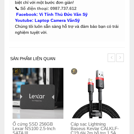
biệt chỉ với một bước đơn giản!
📞
Số điện thoại:
0987.737.612
Facebook
:
Vi Tính Thủ Đức Văn Sỹ
Youtube
:
Laptop Camera VănSỹ
Chúng tôi luôn sẵn sàng hỗ trợ và đảm bảo bạn có trải
nghiệm tuyệt vời.
SẢN PHẨM LIÊN QUAN
Ổ cứng SSD 256GB
Cáp sạc Lightning
Ổ 
Lexar NS100 2.5-Inch
Baseus Kevlar CALKLF-
Co
SATA III
C19 dài 2m hỗ trợ 1.5A
6G