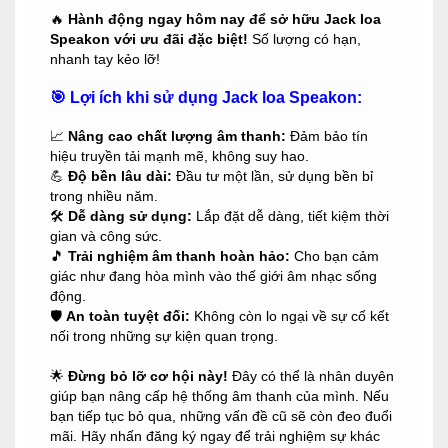
🔥
Hành động ngay hôm nay để sở hữu Jack loa
Speakon với ưu đãi đặc biệt!
Số lượng có hạn,
nhanh tay kẻo lỡ!
🎯
Lợi ích khi sử dụng Jack loa Speakon:
📈
Nâng cao chất lượng âm thanh:
Đảm bảo tín
hiệu truyền tải mạnh mẽ, không suy hao.
💪
Độ bền lâu dài:
Đầu tư một lần, sử dụng bền bỉ
trong nhiều năm.
🛠️
Dễ dàng sử dụng:
Lắp đặt dễ dàng, tiết kiệm thời
gian và công sức.
🎵
Trải nghiệm âm thanh hoàn hảo:
Cho bạn cảm
giác như đang hòa mình vào thế giới âm nhạc sống
động.
🛡️
An toàn tuyệt đối:
Không còn lo ngại về sự cố kết
nối trong những sự kiện quan trọng.
🌟
Đừng bỏ lỡ cơ hội này!
Đây có thể là nhân duyên
giúp bạn nâng cấp hệ thống âm thanh của mình. Nếu
bạn tiếp tục bỏ qua, những vấn đề cũ sẽ còn đeo đuổi
mãi. Hãy nhấn đăng ký ngay để trải nghiệm sự khác