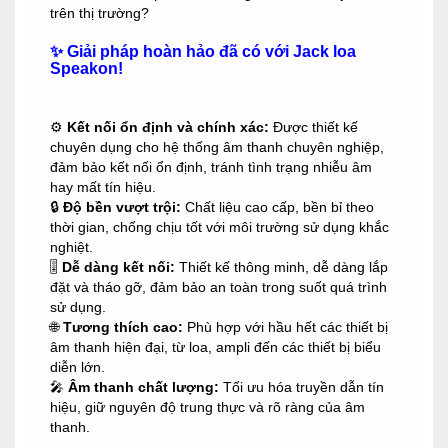
trên thị trường?
✨
Giải pháp hoàn hảo đã có với Jack loa
Speakon!
⚙️
Kết nối ổn định và chính xác:
Được thiết kế
chuyên dụng cho hệ thống âm thanh chuyên nghiệp,
đảm bảo kết nối ổn định, tránh tình trạng nhiễu âm
hay mất tín hiệu.
🔒
Độ bền vượt trội:
Chất liệu cao cấp, bền bỉ theo
thời gian, chống chịu tốt với môi trường sử dụng khắc
nghiệt.
🎚️
Dễ dàng kết nối:
Thiết kế thông minh, dễ dàng lắp
đặt và tháo gỡ, đảm bảo an toàn trong suốt quá trình
sử dụng.
🌐
Tương thích cao:
Phù hợp với hầu hết các thiết bị
âm thanh hiện đại, từ loa, ampli đến các thiết bị biểu
diễn lớn.
🎤
Âm thanh chất lượng:
Tối ưu hóa truyền dẫn tín
hiệu, giữ nguyên độ trung thực và rõ ràng của âm
thanh.