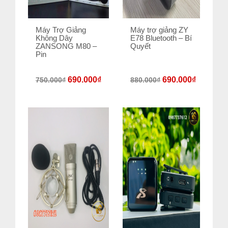
Máy Trợ Giảng
Máy trợ giảng ZY
Không Dây
E78 Bluetooth – Bí
ZANSONG M80 –
Quyết
Pin
690.000
₫
690.000
₫
750.000
₫
880.000
₫