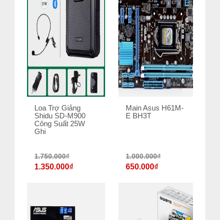
Loa Trợ Giảng
Main Asus H61M-
Shidu SD-M900
E BH3T
Công Suất 25W
Ghi
1.750.000
₫
1.000.000
₫
1.350.000
₫
650.000
₫