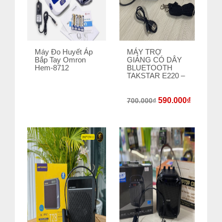
Máy Đo Huyết Áp
MÁY TRỢ
Bắp Tay Omron
GIẢNG CÓ DÂY
Hem-8712
BLUETOOTH
TAKSTAR E220 –
590.000
₫
700.000
₫