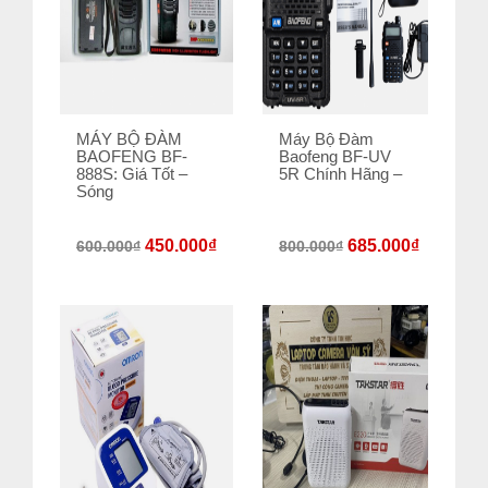
MÁY BỘ ĐÀM
Máy Bộ Đàm
BAOFENG BF-
Baofeng BF-UV
888S: Giá Tốt –
5R Chính Hãng –
Sóng
450.000
₫
685.000
₫
600.000
₫
800.000
₫