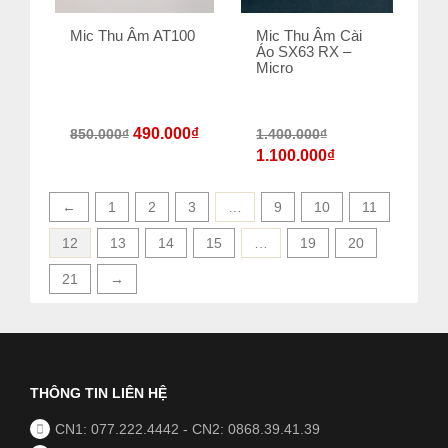
Mic Thu Âm AT100
Mic Thu Âm Cài
Áo SX63 RX –
Micro
490.000
₫
850.000
₫
1.400.000
₫
1.100.000
₫
←
1
2
3
…
9
10
11
12
13
14
15
…
19
20
21
→
THÔNG TIN LIÊN HỆ
CN1: 077.222.4442
-
CN2: 0868.39.41.39