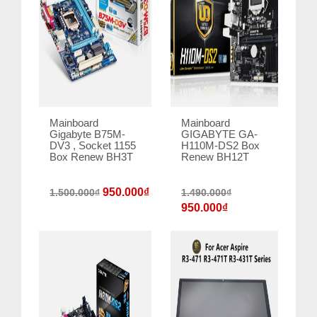
Mainboard
Mainboard
Gigabyte B75M-
GIGABYTE GA-
DV3 , Socket 1155
H110M-DS2 Box
Box Renew BH3T
Renew BH12T
950.000
₫
1.500.000
₫
1.490.000
₫
950.000
₫