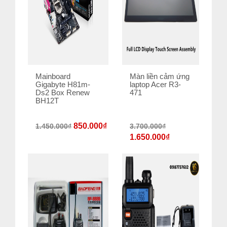
Mainboard
Màn liền cảm ứng
Gigabyte H81m-
laptop Acer R3-
Ds2 Box Renew
471
BH12T
850.000
₫
1.450.000
₫
3.700.000
₫
1.650.000
₫