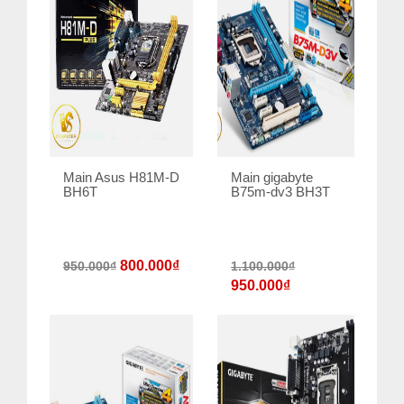
Main Asus H81M-D
Main gigabyte
BH6T
B75m-dv3 BH3T
800.000
₫
950.000
₫
1.100.000
₫
950.000
₫