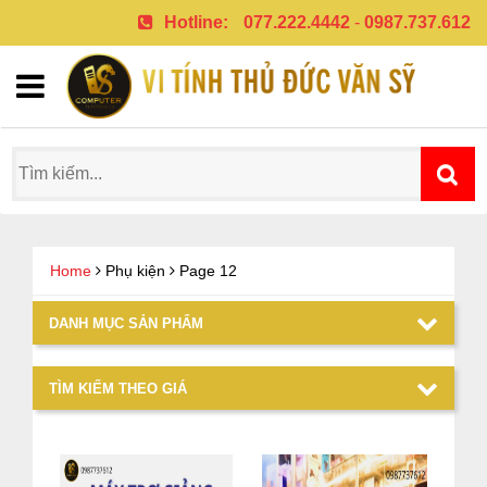
Hotline:
077.222.4442
-
0987.737.612
Home
Phụ kiện
Page 12
DANH MỤC SẢN PHẨM
TÌM KIẾM THEO GIÁ