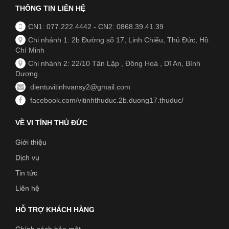
THÔNG TIN LIÊN HỆ
CN1: 077.222.4442
-
CN2: 0868.39.41.39
Chi nhánh 1: 2b Đường số 17, Linh Chiểu, Thủ Đức, Hồ
Chí Minh
Chi nhánh 2: 22/10 Tân Lập , Đông Hoà , Dĩ An, Bình
Dương
dientuvitinhvansy2@gmail.com
facebook.com/vitinhthuduc.2b.duong17.thuduc/
VỀ VI TÍNH THỦ ĐỨC
Giới thiệu
Dịch vụ
Tin tức
Liên hệ
HỖ TRỢ KHÁCH HÀNG