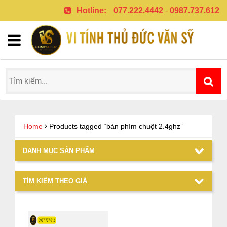
Hotline:
077.222.4442
-
0987.737.612
Home
Products tagged “bàn phím chuột 2.4ghz”
DANH MỤC SẢN PHẨM
TÌM KIẾM THEO GIÁ