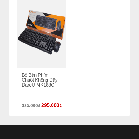
Bộ Bàn Phím
Chuột Không Dây
DareU MK188G
295.000
₫
325.000
₫