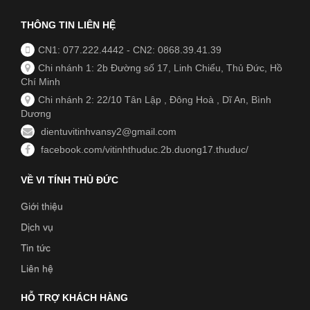
THÔNG TIN LIÊN HỆ
CN1: 077.222.4442
-
CN2: 0868.39.41.39
Chi nhánh 1: 2b Đường số 17, Linh Chiểu, Thủ Đức, Hồ
Chí Minh
Chi nhánh 2: 22/10 Tân Lập , Đông Hoà , Dĩ An, Bình
Dương
dientuvitinhvansy2@gmail.com
facebook.com/vitinhthuduc.2b.duong17.thuduc/
VỀ VI TÍNH THỦ ĐỨC
Giới thiệu
Dịch vụ
Tin tức
Liên hệ
HỖ TRỢ KHÁCH HÀNG