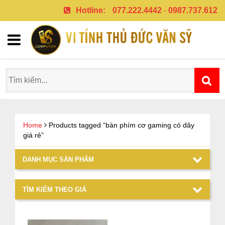
Hotline:
077.222.4442
-
0987.737.612
Home
Products tagged “bàn phím cơ gaming có dây
giá rẻ”
DANH MỤC SẢN PHẨM
TÌM KIẾM THEO GIÁ