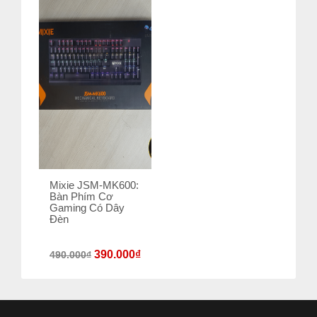
Mixie JSM-MK600:
Bàn Phím Cơ
Gaming Có Dây
Đèn
390.000
₫
490.000
₫