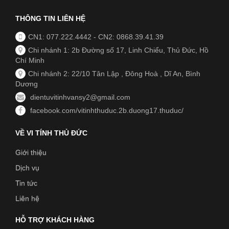
THÔNG TIN LIÊN HỆ
CN1: 077.222.4442
-
CN2: 0868.39.41.39
Chi nhánh 1: 2b Đường số 17, Linh Chiểu, Thủ Đức, Hồ
Chí Minh
Chi nhánh 2: 22/10 Tân Lập , Đông Hoà , Dĩ An, Bình
Dương
dientuvitinhvansy2@gmail.com
facebook.com/vitinhthuduc.2b.duong17.thuduc/
VỀ VI TÍNH THỦ ĐỨC
Giới thiệu
Dịch vụ
Tin tức
Liên hệ
HỖ TRỢ KHÁCH HÀNG