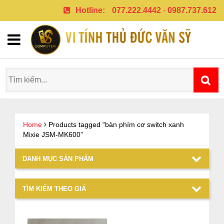
Hotline:
077.222.4442
-
0987.737.612
Home
Products tagged “bàn phím cơ switch xanh
Mixie JSM-MK600”
DANH MỤC SẢN PHẨM
TÌM KIẾM THEO GIÁ