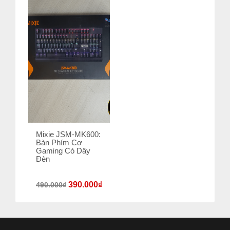
Mixie JSM-MK600:
Bàn Phím Cơ
Gaming Có Dây
Đèn
390.000
₫
490.000
₫