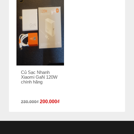
Củ Sạc Nhanh
Xiaomi GaN 120W
chính hãng
200.000
₫
230.000
₫