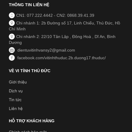
THÔNG TIN LIÊN HỆ
CN1: 077.222.4442
-
CN2: 0868.39.41.39
Chi nhánh 1: 2b Đường số 17, Linh Chiểu, Thủ Đức, Hồ
Chí Minh
Chi nhánh 2: 22/10 Tân Lập , Đông Hoà , Dĩ An, Bình
Dương
dientuvitinhvansy2@gmail.com
facebook.com/vitinhthuduc.2b.duong17.thuduc/
VỀ VI TÍNH THỦ ĐỨC
Giới thiệu
Dịch vụ
Tin tức
Liên hệ
HỖ TRỢ KHÁCH HÀNG