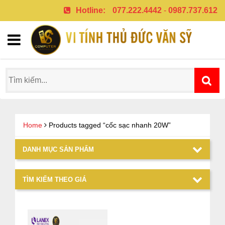
Hotline:
077.222.4442
-
0987.737.612
Home
Products tagged “cốc sạc nhanh 20W”
DANH MỤC SẢN PHẨM
TÌM KIẾM THEO GIÁ