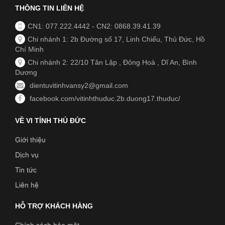
THÔNG TIN LIÊN HỆ
CN1: 077.222.4442
-
CN2: 0868.39.41.39
Chi nhánh 1: 2b Đường số 17, Linh Chiểu, Thủ Đức, Hồ
Chí Minh
Chi nhánh 2: 22/10 Tân Lập , Đông Hoà , Dĩ An, Bình
Dương
dientuvitinhvansy2@gmail.com
facebook.com/vitinhthuduc.2b.duong17.thuduc/
VỀ VI TÍNH THỦ ĐỨC
Giới thiệu
Dịch vụ
Tin tức
Liên hệ
HỖ TRỢ KHÁCH HÀNG