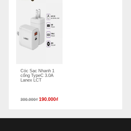
Cóc Sạc Nhanh 1
cổng TypeC 3.0A
Lanex LCT
190.000
₫
300.000
₫