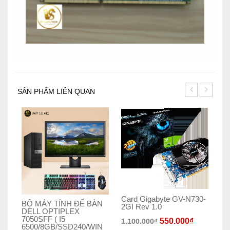
SẢN PHẨM LIÊN QUAN
Card Gigabyte GV-N730-
BỘ MÁY TÍNH ĐỂ BÀN
[H
2GI Rev 1.0
DELL OPTIPLEX
Op
7050SFF ( I5
PC
550.000
₫
1.100.000
₫
6500/8GB/SSD240/WIN
hệ