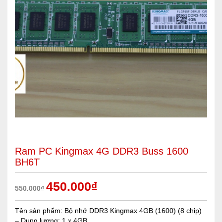
Ram PC Kingmax 4G DDR3 Buss 1600
BH6T
450.000
₫
550.000
₫
Tên sản phẩm: Bộ nhớ DDR3 Kingmax 4GB (1600) (8 chip)
– Dung lượng: 1 x 4GB