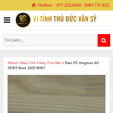
Hotline:
077.222.4442
-
0987.737.612
Home
Máy Tính
Máy Tính Bàn
Ram PC Kingmax 4G
DDR3 Buss 1600 BH6T