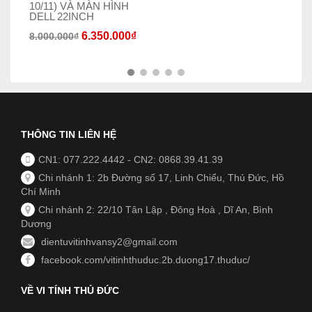
10/11) VÀ MÀN HÌNH
4.
DELL 22INCH
6.350.000
₫
8.000.000
₫
THÔNG TIN LIÊN HỆ
CN1: 077.222.4442
-
CN2: 0868.39.41.39
Chi nhánh 1: 2b Đường số 17, Linh Chiểu, Thủ Đức, Hồ
Chí Minh
Chi nhánh 2: 22/10 Tân Lập , Đông Hoà , Dĩ An, Bình
Dương
dientuvitinhvansy2@gmail.com
facebook.com/vitinhthuduc.2b.duong17.thuduc/
VỀ VI TÍNH THỦ ĐỨC