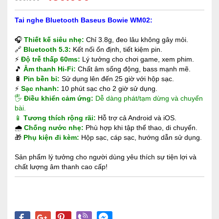
Tai nghe Bluetooth Baseus Bowie WM02:
🎧
Thiết kế siêu nhẹ:
Chỉ 3.8g, đeo lâu không gây mỏi.
🔗
Bluetooth 5.3:
Kết nối ổn định, tiết kiệm pin.
⚡
Độ trễ thấp 60ms:
Lý tưởng cho chơi game, xem phim.
🎵
Âm thanh Hi-Fi:
Chất âm sống động, bass mạnh mẽ.
🔋
Pin bền bỉ:
Sử dụng lên đến 25 giờ với hộp sạc.
⚡
Sạc nhanh:
10 phút sạc cho 2 giờ sử dụng.
🖐
Điều khiển cảm ứng:
Dễ dàng phát/tạm dừng và chuyển
bài.
📱
Tương thích rộng rãi:
Hỗ trợ cả Android và iOS.
🌧
Chống nước nhẹ:
Phù hợp khi tập thể thao, di chuyển.
🎁
Phụ kiện đi kèm:
Hộp sạc, cáp sạc, hướng dẫn sử dụng.
Sản phẩm lý tưởng cho người dùng yêu thích sự tiện lợi và
chất lượng âm thanh cao cấp!