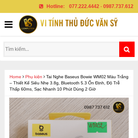
Hotline:
077.222.4442
-
0987.737.612
Home
Phụ kiện
Tai Nghe Baseus Bowie WM02 Màu Trắng
– Thiết Kế Siêu Nhẹ 3.8g, Bluetooth 5.3 Ổn Định, Độ Trễ
Thấp 60ms, Sạc Nhanh 10 Phút Dùng 2 Giờ