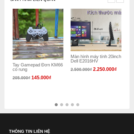
Màn hình máy tính 20inch
Dell E2016HV
Tay Gamepad Đơn KM66
iP
2.250.000
₫
có rung
51
2.500.000
₫
Tr
145.000
₫
205.000
₫
17
THÔNG TIN LIÊN HỆ