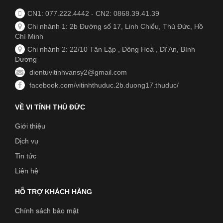
CN1: 077.222.4442
-
CN2: 0868.39.41.39
Chi nhánh 1: 2b Đường số 17, Linh Chiểu, Thủ Đức, Hồ
Chí Minh
Chi nhánh 2: 22/10 Tân Lập , Đông Hoà , Dĩ An, Bình
Dương
dientuvitinhvansy2@gmail.com
facebook.com/vitinhthuduc.2b.duong17.thuduc/
VỀ VI TÍNH THỦ ĐỨC
Giới thiệu
Dịch vụ
Tin tức
Liên hệ
HỖ TRỢ KHÁCH HÀNG
Chính sách bảo mật