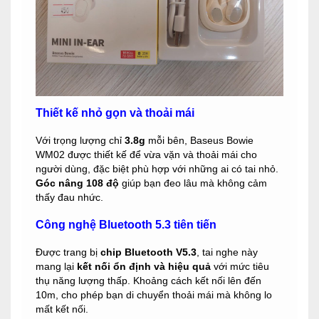
Thiết kế nhỏ gọn và thoải mái
Với trọng lượng chỉ
3.8g
mỗi bên, Baseus Bowie
WM02 được thiết kế để vừa vặn và thoải mái cho
người dùng, đặc biệt phù hợp với những ai có tai nhỏ.
Góc nâng 108 độ
giúp bạn đeo lâu mà không cảm
thấy đau nhức.
Công nghệ Bluetooth 5.3 tiên tiến
Được trang bị
chip Bluetooth V5.3
, tai nghe này
mang lại
kết nối ổn định và hiệu quả
với mức tiêu
thụ năng lượng thấp. Khoảng cách kết nối lên đến
10m, cho phép bạn di chuyển thoải mái mà không lo
mất kết nối.