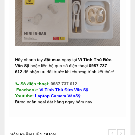
Hãy nhanh tay
đặt mua
ngay tại
Vi Tính Thủ Đức
Văn Sỹ
hoặc liên hệ qua số điện thoại
0987 737
612
để nhận ưu đãi trước khi chương trình kết thúc!
📞
Số điện thoại:
0987.737.612
Facebook
:
Vi Tính Thủ Đức Văn Sỹ
Youtube
:
Laptop Camera VănSỹ
Đừng ngần ngại đặt hàng ngay hôm nay
SẢN PHẨM LIÊN QUAN