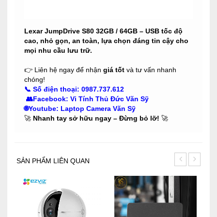
Lexar JumpDrive S80 32GB / 64GB – USB tốc độ
cao, nhỏ gọn, an toàn, lựa chọn đáng tin cậy cho
mọi nhu cầu lưu trữ.
👉 Liên hệ ngay để nhận
giá tốt
và tư vấn nhanh
chóng!
📞
Số điện thoại:
0987.737.612
👥
Facebook
:
Vi Tính Thủ Đức Văn Sỹ
🌐Youtube
:
Laptop Camera Văn Sỹ
🚀
Nhanh tay sở hữu ngay – Đừng bỏ lỡ!
🚀
SẢN PHẨM LIÊN QUAN