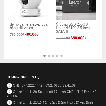
demo camera ezviz của
Ổ cứng SSD 256GB
CA
hãng HIkvision
Lexar NS100 2.5-Inch
CU
SATA III
2M
490.000
₫
790.000
₫
CH
690.000
₫
750.000
₫
HỆ
72
THÔNG TIN LIÊN HỆ
CN1: 077.222.4442
-
CN2: 0868.39.41.39
Chi nhánh 1: 2b Đường số 17, Linh Chiểu, Thủ Đức, Hồ
Chí Minh
Chi nhánh 2: 22/10 Tân Lập , Đông Hoà , Dĩ An, Bình