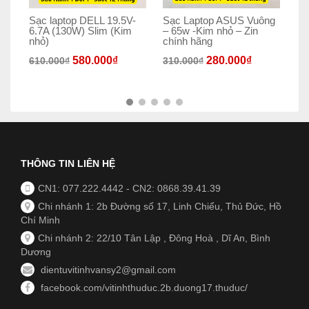
Sạc laptop DELL 19.5V-
Sạc Laptop ASUS Vuông
Sạ
6.7A (130W) Slim (Kim
– 65w -Kim nhỏ – Zin
nh
nhỏ)
chính hãng
Ki
580.000
₫
280.000
₫
610.000
₫
310.000
₫
37
THÔNG TIN LIÊN HỆ
CN1: 077.222.4442
-
CN2: 0868.39.41.39
Chi nhánh 1: 2b Đường số 17, Linh Chiểu, Thủ Đức, Hồ
Chí Minh
Chi nhánh 2: 22/10 Tân Lập , Đông Hoà , Dĩ An, Bình
Dương
dientuvitinhvansy2@gmail.com
facebook.com/vitinhthuduc.2b.duong17.thuduc/