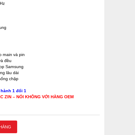
0Hz
ung
o main và pin
và đều
ptop Samsung
ng lâu dài
hống chập
hành 1 đổi 1
ẠC ZIN – NÓI KHÔNG VỚI HÀNG OEM
 HÀNG