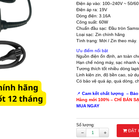
Điện áp vào: 100–240V ~ 50/6
LOA MÁY TÍNH
Điện áp ra: 19V
Dòng điện: 3.16A
LOA SOUNDMAX
Công suất: 60W
Chuẩn đầu sạc: Đầu tròn Sams
Loại sạc: Zin chính hãng
Tình trạng: Mới / Zin theo máy.
Ưu điểm nổi bật
Nguồn điện ổn định, an toàn ch
Hạn chế nóng máy, sạc nhanh 
Tương thích tốt nhiều dòng la
Linh kiện zin, độ bền cao, sử dụ
Có bảo vệ quá áp, quá dòng, c
📌
Cam kết chất lượng – Bảo 
Hàng mới 100% –
CHỈ BÁN S
MUA NGAY
Số lượng:
ĐẶT