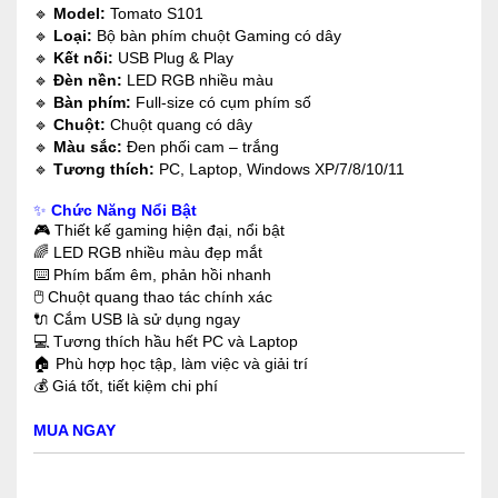
🔹
Model:
Tomato S101
🔹
Loại:
Bộ bàn phím chuột Gaming có dây
🔹
Kết nối:
USB Plug & Play
🔹
Đèn nền:
LED RGB nhiều màu
🔹
Bàn phím:
Full-size có cụm phím số
🔹
Chuột:
Chuột quang có dây
🔹
Màu sắc:
Đen phối cam – trắng
🔹
Tương thích:
PC, Laptop, Windows XP/7/8/10/11
✨
Chức Năng Nổi Bật
🎮 Thiết kế gaming hiện đại, nổi bật
🌈 LED RGB nhiều màu đẹp mắt
⌨️ Phím bấm êm, phản hồi nhanh
🖱️ Chuột quang thao tác chính xác
🔌 Cắm USB là sử dụng ngay
💻 Tương thích hầu hết PC và Laptop
🏠 Phù hợp học tập, làm việc và giải trí
💰 Giá tốt, tiết kiệm chi phí
MUA NGAY