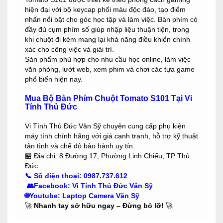
hiện đại với bộ keycap phối màu độc đáo, tạo điểm
nhấn nổi bật cho góc học tập và làm việc. Bàn phím có
đầy đủ cụm phím số giúp nhập liệu thuận tiện, trong
khi chuột đi kèm mang lại khả năng điều khiển chính
xác cho công việc và giải trí.
Sản phẩm phù hợp cho nhu cầu học online, làm việc
văn phòng, lướt web, xem phim và chơi các tựa game
phổ biến hiện nay.
Mua Bộ Bàn Phím Chuột Tomato S101 Tại Vi
Tính Thủ Đức
Vi Tính Thủ Đức Văn Sỹ chuyên cung cấp phụ kiện
máy tính chính hãng với giá cạnh tranh, hỗ trợ kỹ thuật
tận tình và chế độ bảo hành uy tín.
🏪 Địa chỉ: 8 Đường 17, Phường Linh Chiểu, TP Thủ
Đức
📞
Số điện thoại:
0987.737.612
👥
Facebook
:
Vi Tính Thủ Đức Văn Sỹ
🌐Youtube
:
Laptop Camera Văn Sỹ
🚀
Nhanh tay sở hữu ngay – Đừng bỏ lỡ!
🚀