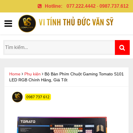
Hotline:
077.222.4442
-
0987.737.612
Home
Phụ kiện
Bộ Bàn Phím Chuột Gaming Tomato S101
LED RGB Chính Hãng, Giá Tốt