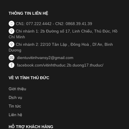
THÔNG TIN LIÊN HỆ
CN1: 077.222.4442
-
CN2: 0868.39.41.39
Chi nhánh 1: 2b Đường số 17, Linh Chiểu, Thủ Đức, Hồ
Chí Minh
Chi nhánh 2: 22/10 Tân Lập , Đông Hoà , Dĩ An, Bình
Dương
dientuvitinhvansy2@gmail.com
facebook.com/vitinhthuduc.2b.duong17.thuduc/
VỀ VI TÍNH THỦ ĐỨC
Giới thiệu
Dịch vụ
Tin tức
Liên hệ
HỖ TRỢ KHÁCH HÀNG