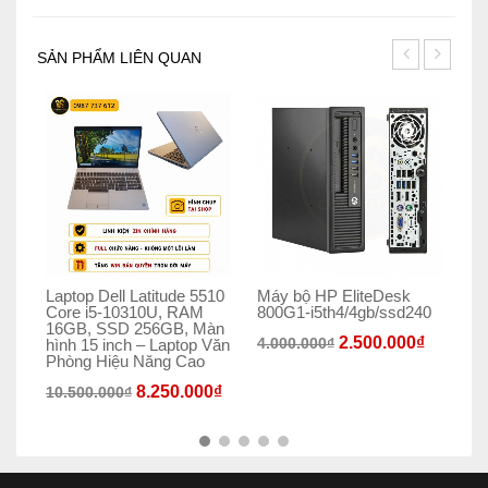
SẢN PHẨM LIÊN QUAN
Laptop Dell Latitude 5510
Máy bộ HP EliteDesk
We
Core i5-10310U, RAM
800G1-i5th4/4gb/ssd240
Fa
16GB, SSD 256GB, Màn
(7
2.500.000
₫
4.000.000
₫
hình 15 inch – Laptop Văn
65
Phòng Hiệu Năng Cao
8.250.000
₫
10.500.000
₫