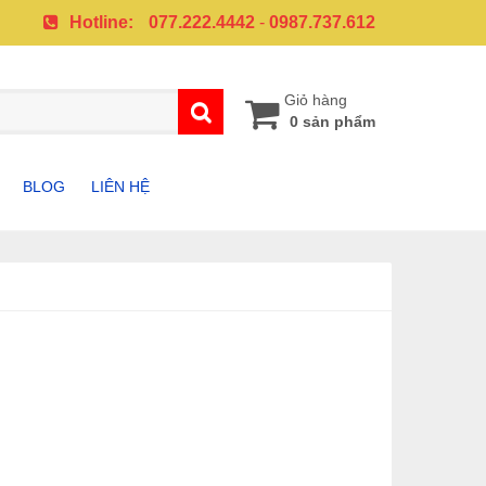
Hotline:
077.222.4442
-
0987.737.612
Giỏ hàng
0 sản phẩm
BLOG
LIÊN HỆ
A
PHỤ KIỆN SAMSUNG
PHỤ KIỆN IPHONE
G