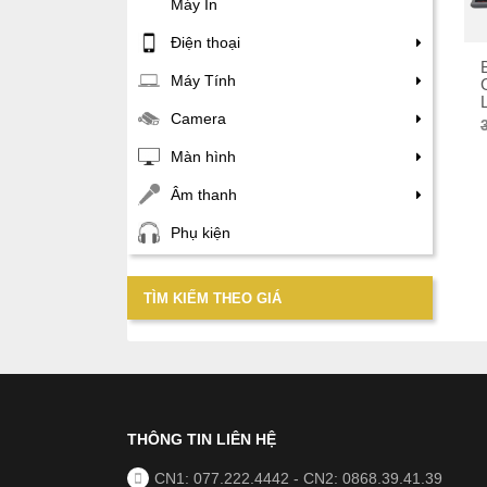
Máy In
Điện thoại
Máy Tính
Camera
Màn hình
Âm thanh
Phụ kiện
TÌM KIẾM THEO GIÁ
THÔNG TIN LIÊN HỆ
CN1: 077.222.4442
-
CN2: 0868.39.41.39