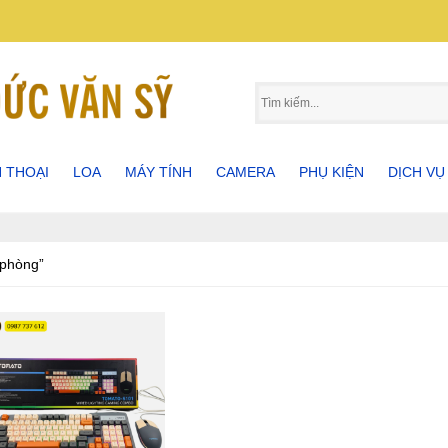
N THOẠI
LOA
MÁY TÍNH
CAMERA
PHỤ KIỆN
DỊCH VỤ
 THOẠI SAMSUNG
LOA BLUETOOTH
MÁY TÍNH BẢNG
CAMERA KBVISON 4 IN 1
PHỤ KIỆN ĐIỆN THOẠI
MÁY TÍNH ASUS
SỬA CHỮ
 THOẠI IPHONE
LOA BOSE
MÁY TÍNH LAPTOP
ĐẦU GHI HÌNH KBVISON 5 IN
PHỤ KIỆN MÁY TÍNH
MÁY TÍNH HP
MUA BÁN
 phòng”
1
 THOẠI OPPO
LOA VI TÍNH
MÁY TÍNH BÀN
PHỤ KIỆN MÁY ẢNH
MÁY TÍNH VAIO
THI CÔN
 THOẠI SONY
LOA KÉO
LOA NGHE NHẠC