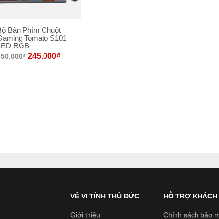
LOA MÁY TÍNH
Bộ Bàn Phím Chuột
LOA SOUNDMAX
Gaming Tomato S101
LED RGB
245.000
₫
350.000
₫
VỀ VI TÍNH THỦ ĐỨC
HỖ TRỢ KHÁCH
Giới thiệu
Chính sách bảo m