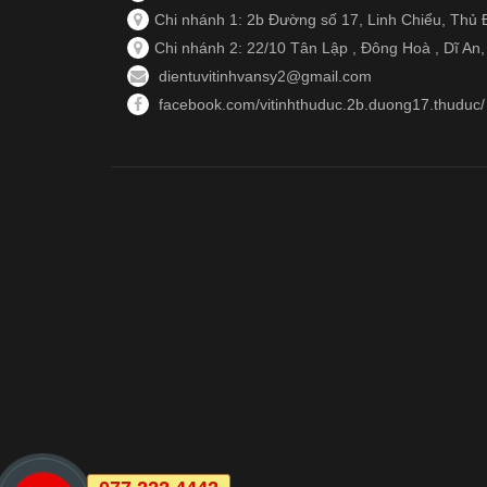
Chi nhánh 1: 2b Đường số 17, Linh Chiểu, Thủ 
Chi nhánh 2: 22/10 Tân Lập , Đông Hoà , Dĩ An
dientuvitinhvansy2@gmail.com
facebook.com/vitinhthuduc.2b.duong17.thuduc/