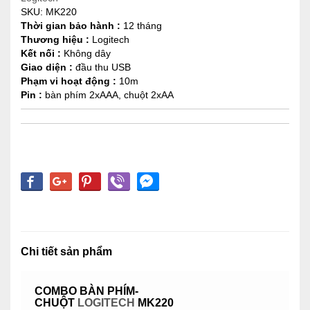
SKU:
MK220
Thời gian bảo hành :
12 tháng
Thương hiệu :
Logitech
Kết nối :
Không dây
Giao diện :
đầu thu USB
Phạm vi hoạt động :
10m
Pin :
bàn phím 2xAAA, chuột 2xAA
Chi tiết sản phẩm
COMBO BÀN PHÍM-
CHUỘT
LOGITECH
MK220