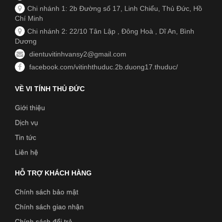
Chi nhánh 1: 2b Đường số 17, Linh Chiểu, Thủ Đức, Hồ
Chí Minh
Chi nhánh 2: 22/10 Tân Lập , Đông Hoà , Dĩ An, Bình
Dương
dientuvitinhvansy2@gmail.com
facebook.com/vitinhthuduc.2b.duong17.thuduc/
VỀ VI TÍNH THỦ ĐỨC
Giới thiệu
Dịch vụ
Tin tức
Liên hệ
HỖ TRỢ KHÁCH HÀNG
Chính sách bảo mật
Chính sách giao nhận
Chính sách đổi trả