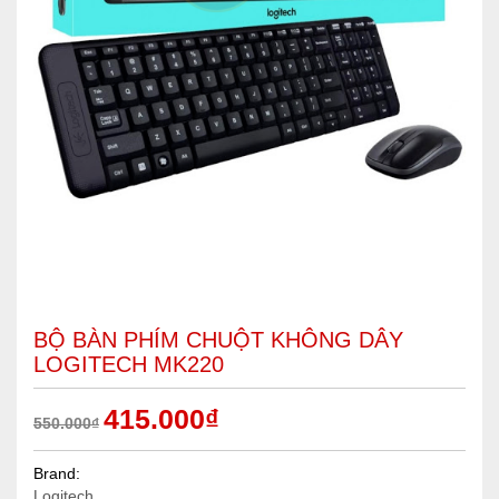
BỘ BÀN PHÍM CHUỘT KHÔNG DÂY
LOGITECH MK220
415.000
₫
550.000
₫
Brand:
Logitech