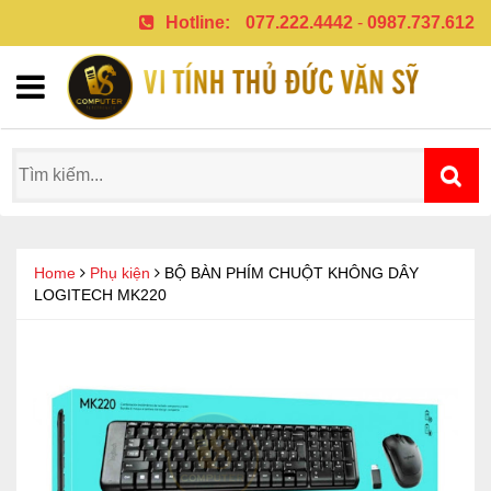
Hotline:
077.222.4442
-
0987.737.612
Home
Phụ kiện
BỘ BÀN PHÍM CHUỘT KHÔNG DÂY
LOGITECH MK220