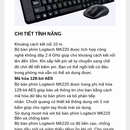
CHI TIẾT TÍNH NĂNG
Khoảng cách kết nối 10 m
Bộ bàn phím Logitech MK220 được tích hợp công
nghệ không dây 2.4 GHz giúp cho khoảng cách kết nối
lên đến 10m. Khi sắp hết pin sẽ tự chuyển sang chế
độ chờ để tiết kiệm pin. Bạn có thể ngồi bất cứ đâu
trong phòng mà vẫn có thể sử dụng được.
Mã hóa 128-bit AES
Bộ bàn phím Logitech MK220 được trang phị mã hóa
128-bit AES giúp bảo vệ thông tin cho bạn bằng cách
mã hóa dữ liệu từ bàn phím và bộ phận tiếp
nhận. Chuột quang có thiết kế thông dụng với 2 nút
bấm giúp cho ngón tay thoải mái sử dụng.
Sử dụng mượt mà với bộ bàn phím Logitech MK220
Bền và chống bám
Bộ bàn phím Logitech MK220 có độ bền cao, chống
bám dầu mỡ và giảm thiểu tiếng ồn khi gõ. Cho người