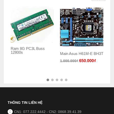
Ram 8G PC3L Buss
12800s
Main Asus H61M-E BH3T
Ch
Ne
650.000
₫
1.000.000
₫
21
THÔNG TIN LIÊN HỆ
CN1: 077.222.4442
-
CN2: 0868.39.41.39