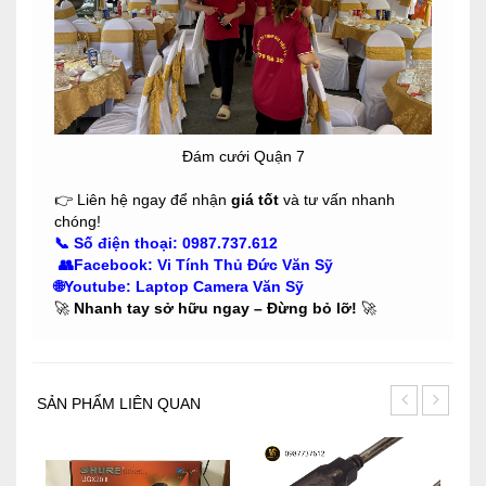
Đám cưới Quận 7
👉 Liên hệ ngay để nhận
giá tốt
và tư vấn nhanh
chóng!
📞
Số điện thoại:
0987.737.612
👥
Facebook
:
Vi Tính Thủ Đức Văn Sỹ
🌐Youtube
:
Laptop Camera Văn Sỹ
🚀
Nhanh tay sở hữu ngay – Đừng bỏ lỡ!
🚀
SẢN PHẨM LIÊN QUAN