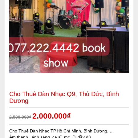
Cho Thuê Dàn Nhạc Q9, Thủ Đức, Bình
Dương
2.000.000
₫
2.500.000
₫
Cho Thuê Dàn Nhạc TP.Hồ Chí Minh, Bình Dương, …
Âm thanh , ánh sáng, ca sĩ, mc, Dj đầy đủ