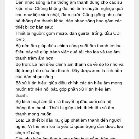
Dàn nhạc sống là hệ thống âm thanh dùng cho các sự
kiện nhỏ. Chúng không đòi hỏi tính chuyên nghiệp quá
cao như tiệc sinh nhật, đám cưới. Cũng giống như các
hệ thống âm thanh khác, dàn nhạc sống bao gồm các
thiết bị cơ bản sau:
Thiết bị nguồn: gồm micro, đàn guirta, trống, đầu CD,
DVD, …
Bộ nén âm giúp điều chỉnh công suất âm thanh tới loa.
Điều này sẽ giúp tránh việc quá tải cho loa và tạo âm
thanh trầm ấm hơn.
Bộ trộn: Là nơi điều chỉnh âm thanh cả về độ to nhỏ và
độ trong trẻo của âm thanh. Đây được xem là linh hồn
của dàn nhạc sống.
Bộ xử lí tín hiệu: giúp điều chỉnh các tín hiệu âm mong
muốn trở nên nổi bật, góp phần xử lí tín hiệu âm
thanh.
Bộ kích hoạt âm tần: là thuyết bị đầu cuối của hệ
thống âm thanh. Thiết bị giúp kích thích tần số âm
thanh mong muốn.
Loa: Là thiết bị đầu ra, giúp phát âm thanh đến người
nghe. Vì thế nên loa là yếu tố quan trọng cần được lựa
chọn kĩ càng.
Các phụ kiện âm thanh bao gồm jack cắm, hộp cáp