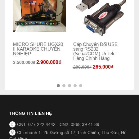
MICRO SHURE UGX20
Cáp Chuyển Đổi USB
Ja
II KARAOKE CHUYÊN
sang RS232
S4
NGHIỆP
(Serial/COM) Unitek –
Th
Hàng Chính Hãng
Ổn
2.900.000
₫
3.500.000
₫
265.000
₫
290.000
₫
THÔNG TIN LIÊN HỆ
CN1: 077.222.4442
-
CN2: 0868.39.41.39
Chi nhánh 1: 2b Đường số 17, Linh Chiểu, Thủ Đức, Hồ
Chí Minh