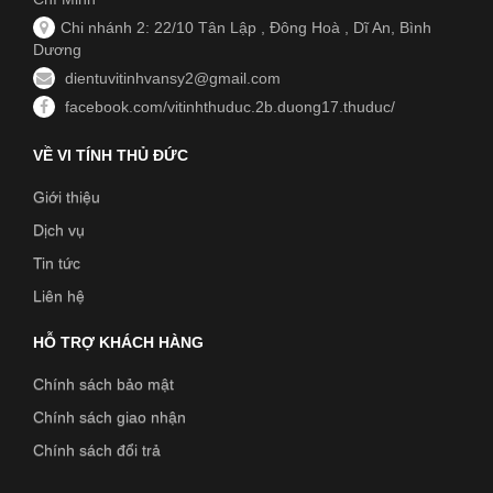
Chi nhánh 2: 22/10 Tân Lập , Đông Hoà , Dĩ An, Bình
Dương
dientuvitinhvansy2@gmail.com
facebook.com/vitinhthuduc.2b.duong17.thuduc/
VỀ VI TÍNH THỦ ĐỨC
Giới thiệu
Dịch vụ
Tin tức
Liên hệ
HỖ TRỢ KHÁCH HÀNG
Chính sách bảo mật
Chính sách giao nhận
Chính sách đổi trả