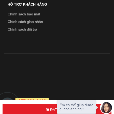
HỖ TRỢ KHÁCH HÀNG
Chính sách bảo mật
Chính sách giao nhận
Chính sách đổi trả
077.222.4442
Em có thể giúp được
0987.737.612
gì cho anh/chị?
ĐẶT HÀNG