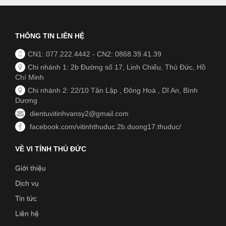
THÔNG TIN LIÊN HỆ
CN1: 077.222.4442
-
CN2: 0868.39.41.39
Chi nhánh 1: 2b Đường số 17, Linh Chiểu, Thủ Đức, Hồ
Chí Minh
Chi nhánh 2: 22/10 Tân Lập , Đông Hoà , Dĩ An, Bình
Dương
dientuvitinhvansy2@gmail.com
facebook.com/vitinhthuduc.2b.duong17.thuduc/
VỀ VI TÍNH THỦ ĐỨC
Giới thiệu
Dịch vụ
Tin tức
Liên hệ