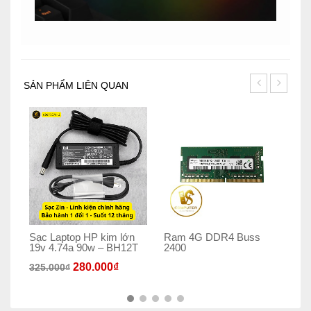
SẢN PHẨM LIÊN QUAN
Sạc Laptop HP kim lớn
Ram 4G DDR4 Buss
Th
19v 4.74a 90w – BH12T
2400
18
280.000
₫
325.000
₫