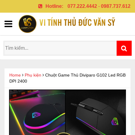
Hotline:
077.222.4442
-
0987.737.612
Home
Phụ kiện
Chuột Game Thủ Diviparo G102 Led RGB
DPI 2400