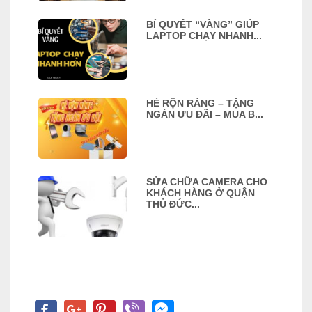
BÍ QUYẾT “VÀNG” GIÚP
LAPTOP CHẠY NHANH...
HÈ RỘN RÀNG – TẶNG
NGÀN ƯU ĐÃI – MUA B...
SỬA CHỮA CAMERA CHO
KHÁCH HÀNG Ở QUẬN
THỦ ĐỨC...