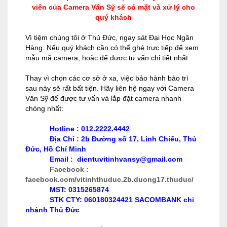
viên của Camera Văn Sỹ sẽ có mặt và xử lý cho
quý khách
Vì tiệm chúng tôi ở Thủ Đức, ngay sát Đại Học Ngân
Hàng. Nếu quý khách cần có thể ghé trực tiếp để xem
mẫu mã camera, hoặc để được tư vấn chi tiết nhất.
Thay vì chọn các cơ sở ở xa, việc bảo hành bảo trì
sau này sẽ rất bất tiện. Hãy liên hệ ngay với Camera
Văn Sỹ để được tư vấn và lắp đặt camera nhanh
chóng nhất:
Hotline : 012.2222.4442
Địa Chỉ : 2b Đường số 17, Linh Chiểu, Thủ
Đức, Hồ Chí Minh
Email : dientuvitinhvansy@gmail.com
Facebook :
facebook.com/vitinhthuduc.2b.duong17.thuduc/
MST: 0315265874
STK CTY: 060180324421 SACOMBANK chi
nhánh Thủ Đức