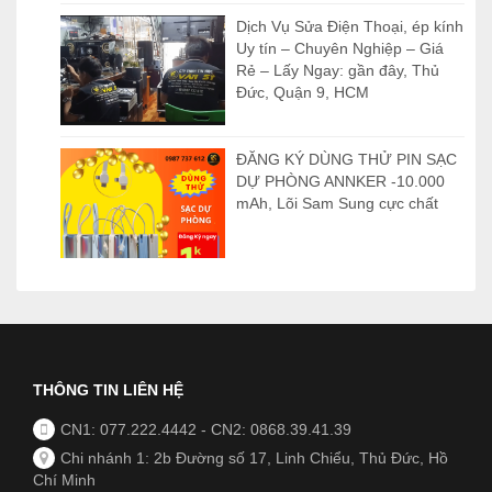
Dịch Vụ Sửa Điện Thoại, ép kính
Uy tín – Chuyên Nghiệp – Giá
Rẻ – Lấy Ngay: gần đây, Thủ
Đức, Quận 9, HCM
ĐĂNG KÝ DÙNG THỬ PIN SẠC
DỰ PHÒNG ANNKER -10.000
mAh, Lõi Sam Sung cực chất
THÔNG TIN LIÊN HỆ
CN1: 077.222.4442
-
CN2: 0868.39.41.39
Chi nhánh 1: 2b Đường số 17, Linh Chiểu, Thủ Đức, Hồ
Chí Minh