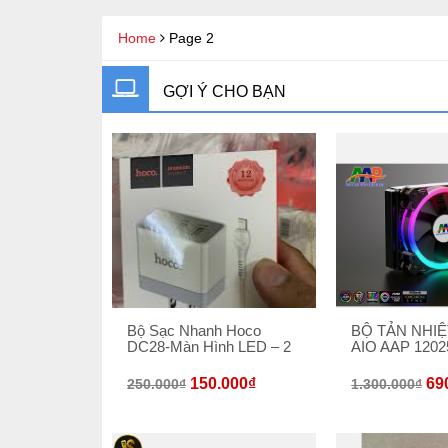
Home
Page 2
GỢI Ý CHO BẠN
Bộ Sạc Nhanh Hoco
BỘ TẢN NHI
DC28-Màn Hình LED – 2
AIO AAP 1202
150.000
₫
69
250.000
₫
1.300.000
₫