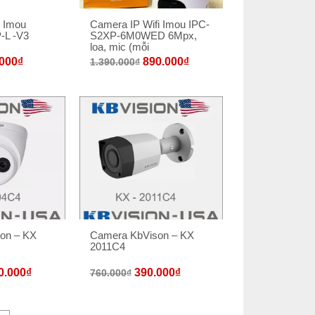
i Imou
Camera IP Wifi Imou IPC-
-L -V3
S2XP-6M0WED 6Mpx,
loa, mic (mỗi
000
₫
890.000
₫
1.390.000
₫
on – KX
Camera KbVison – KX
2011C4
0.000
₫
390.000
₫
760.000
₫