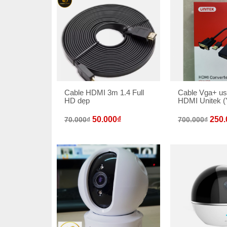
Cable HDMI 3m 1.4 Full
Cable Vga+ us
HD dẹp
HDMI Unitek (
50.000
₫
250.
70.000
₫
700.000
₫