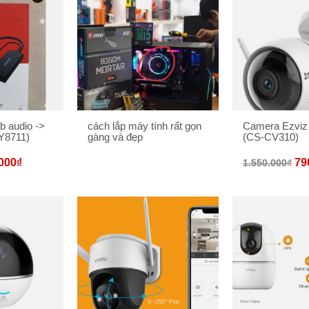
b audio ->
cách lắp máy tính rất gọn
Camera Ezvi
Y8711)
gàng và đẹp
(CS-CV310)
000
₫
79
1.550.000
₫