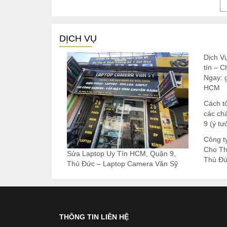
DỊCH VỤ
Dịch V
tín – 
Ngay: 
HCM
Cách tổ
các ch
9 (ý tư
Công t
Cho Th
Sửa Laptop Uy Tín HCM, Quận 9,
Thủ Đ
Thủ Đức – Laptop Camera Văn Sỹ
THÔNG TIN LIÊN HỆ