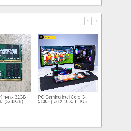
K hynix 32GB
PC Gaming Intel Core i3-
Dell Latitude 
z (2x32GB)
9100F | GTX 1050 Ti 4GB
10210U | RA
6
8.000.000
₫