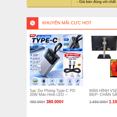
- Giá bán đúng với chất

KHUYẾN MÃI CỰC HOT
Sạc Dự Phòng Type-C PD
MÀN HÌNH VSP
20W Màn Hình LED –
ĐẸP- CHÂN SẮ
380.000
₫
1.1
450.000
₫
1.650.000
₫