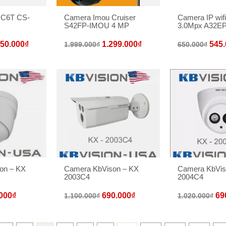
 C6T CS-
Camera Imou Cruiser
Camera IP wif
S42FP-IMOU 4 MP
3.0Mpx A32EP
950.000
₫
1.299.000
₫
545.
1.999.000
₫
650.000
₫
on – KX
Camera KbVison – KX
Camera KbVis
2003C4
2004C4
000
₫
690.000
₫
69
1.100.000
₫
1.020.000
₫