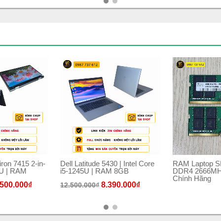
iron 7415 2-in-
Dell Latitude 5430 | Intel Core
RAM Laptop S
0U | RAM
i5-1245U | RAM 8GB
DDR4 2666MH
Chính Hãng
.500.000
₫
8.390.000
₫
12.500.000
₫