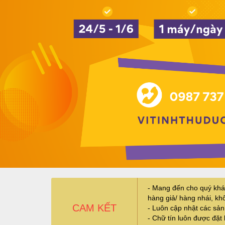
- Mang đến cho quý khá
hàng giả/ hàng nhái, k
CAM KẾT
- Luôn cập nhật các sả
- Chữ tín luôn được đặt