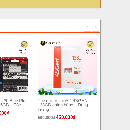
 v30 Blue Plus
Thẻ nhớ microSD 4SGEN
Thẻ nhớ mi
6GB – Tốc
128GB chính hãng – Dung
64GB chính h
lượng
000
₫
340
450.000
₫
450.000
₫
500.000
₫