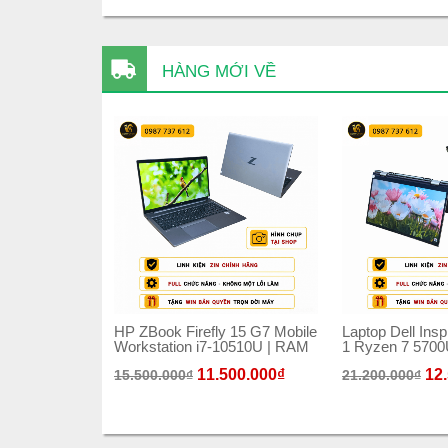
HÀNG MỚI VỀ
HP ZBook Firefly 15 G7 Mobile
Laptop Dell Insp
Workstation i7-10510U | RAM
1 Ryzen 7 570
11.500.000
₫
12
15.500.000
₫
21.200.000
₫