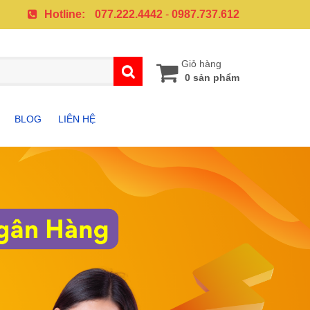
Hotline:
077.222.4442
-
0987.737.612
Giỏ hàng
0 sản phẩm
BLOG
LIÊN HỆ
A
PHỤ KIỆN SAMSUNG
PHỤ KIỆN IPHONE
G