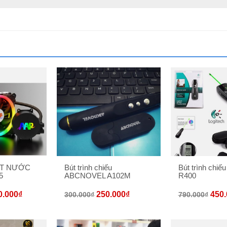
ỆT NƯỚC
Bút trình chiếu
Bút trình chiế
5
ABCNOVEL A102M
R400
0.000
₫
250.000
₫
450.
300.000
₫
790.000
₫