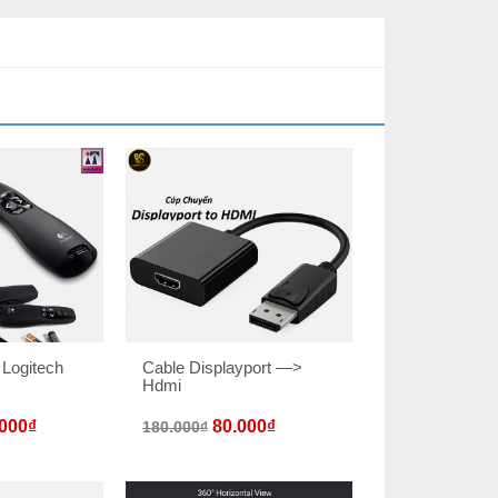
u Logitech
Cable Displayport —>
Hdmi
000
₫
80.000
₫
180.000
₫