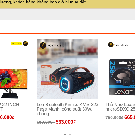
 lượng, khách hàng không bao giờ bị mua đắt
 22 INCH –
Loa Bluetooth Kimiso KMS-323
Thẻ Nhớ Lexar
T –
Pass Mạnh, công suất 30W,
microSDXC 25
chống
00.000
₫
665.
750.000
₫
533.000
₫
650.000
₫