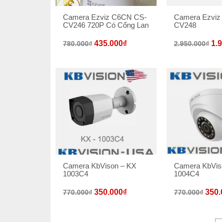
Camera Ezviz C6CN CS-
Camera Ezviz
CV246 720P Có Cổng Lan
CV248
435.000
₫
1.
780.000
₫
2.950.000
₫
Camera KbVison – KX
Camera KbVis
1003C4
1004C4
350.000
₫
350.
770.000
₫
770.000
₫