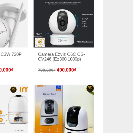
z C3W 720P
Camera Ezviz C6C CS-
CV246 (Ez360 1080p)
0.000
₫
490.000
₫
790.000
₫