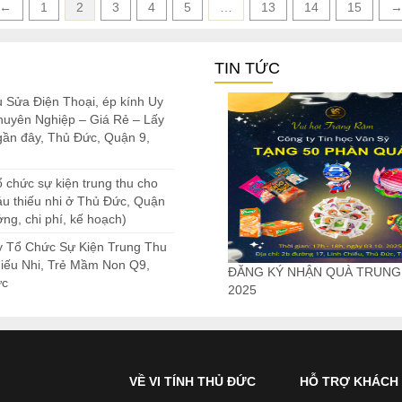
←
1
2
3
4
5
…
13
14
15
TIN TỨC
ụ Sửa Điện Thoại, ép kính Uy
Chuyên Nghiệp – Giá Rẻ – Lấy
gần đây, Thủ Đức, Quận 9,
 chức sự kiện trung thu cho
áu thiếu nhi ở Thủ Đức, Quận
ởng, chi phí, kế hoạch)
y Tổ Chức Sự Kiện Trung Thu
iếu Nhi, Trẻ Mầm Non Q9,
ĐĂNG KÝ NHẬN QUÀ TRUNG
ức
2025
VỀ VI TÍNH THỦ ĐỨC
HỖ TRỢ KHÁCH