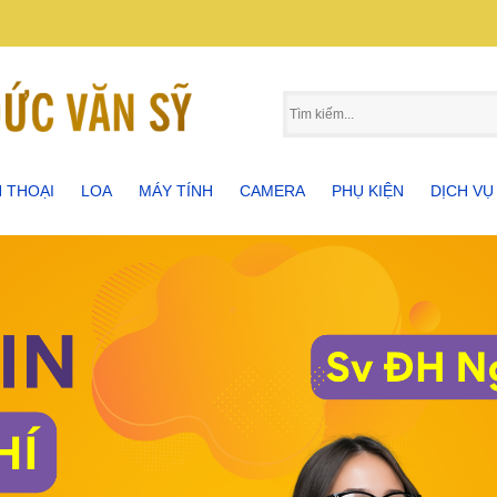
N THOẠI
LOA
MÁY TÍNH
CAMERA
PHỤ KIỆN
DỊCH VỤ
 THOẠI SAMSUNG
LOA BLUETOOTH
MÁY TÍNH BẢNG
CAMERA KBVISON 4 IN 1
PHỤ KIỆN ĐIỆN THOẠI
MÁY TÍNH ASUS
SỬA CHỮ
 THOẠI IPHONE
LOA BOSE
MÁY TÍNH LAPTOP
ĐẦU GHI HÌNH KBVISON 5 IN
PHỤ KIỆN MÁY TÍNH
MÁY TÍNH HP
MUA BÁN
1
 THOẠI OPPO
LOA VI TÍNH
MÁY TÍNH BÀN
PHỤ KIỆN MÁY ẢNH
MÁY TÍNH VAIO
THI CÔN
 THOẠI SONY
LOA KÉO
LOA NGHE NHẠC