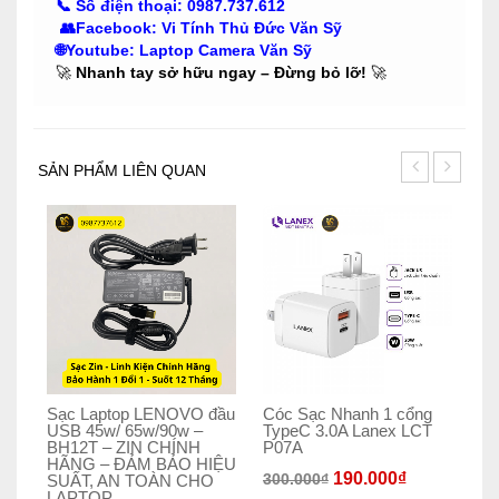
📞
Số điện thoại:
0987.737.612
👥
Facebook
:
Vi Tính Thủ Đức Văn Sỹ
🌐Youtube
:
Laptop Camera Văn Sỹ
🚀
Nhanh tay sở hữu ngay – Đừng bỏ lỡ!
🚀
SẢN PHẨM LIÊN QUAN
Sạc Laptop LENOVO đầu
Cóc Sạc Nhanh 1 cổng
VG
USB 45w/ 65w/90w –
TypeC 3.0A Lanex LCT
A
BH12T – ZIN CHÍNH
P07A
3.
HÃNG – ĐẢM BẢO HIỆU
190.000
₫
300.000
₫
SUẤT, AN TOÀN CHO
LAPTOP