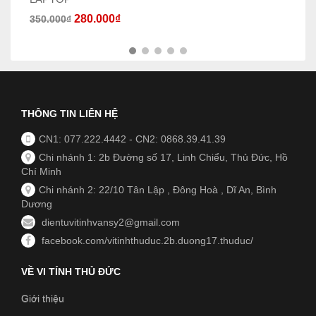
280.000
₫
350.000
₫
THÔNG TIN LIÊN HỆ
CN1: 077.222.4442
-
CN2: 0868.39.41.39
Chi nhánh 1: 2b Đường số 17, Linh Chiểu, Thủ Đức, Hồ
Chí Minh
Chi nhánh 2: 22/10 Tân Lập , Đông Hoà , Dĩ An, Bình
Dương
dientuvitinhvansy2@gmail.com
facebook.com/vitinhthuduc.2b.duong17.thuduc/
VỀ VI TÍNH THỦ ĐỨC
Giới thiệu