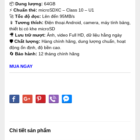
📦
Dung lượng:
64GB
⚡
Chuẩn thẻ:
microSDXC – Class 10 – U1
🚀
Tốc độ đọc:
Lên đến 95MB/s
📱
Tương thích:
Điện thoại Android, camera, máy tính bảng,
thiết bị có khe microSD
🎥
Lưu trữ mượt:
Ảnh, video Full HD, dữ liệu hằng ngày
🛡️
Chất lượng:
Hàng chính hãng, dung lượng chuẩn, hoạt
động ổn định, độ bền cao.
🔄
Bảo hành:
12 tháng chính hãng
MUA NGAY
Chi tiết sản phẩm