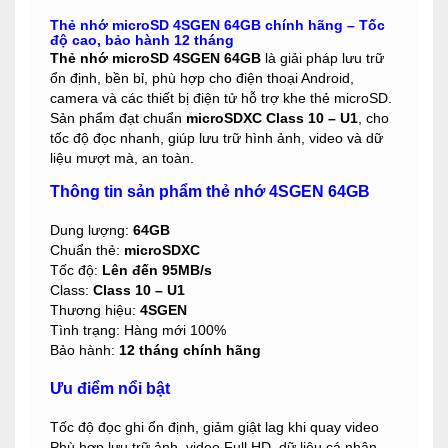
Thẻ nhớ microSD 4SGEN 64GB chính hãng – Tốc
độ cao, bảo hành 12 tháng
Thẻ nhớ microSD 4SGEN 64GB
là giải pháp lưu trữ
ổn định, bền bỉ, phù hợp cho điện thoại Android,
camera và các thiết bị điện tử hỗ trợ khe thẻ microSD.
Sản phẩm đạt chuẩn
microSDXC Class 10 – U1
, cho
tốc độ đọc nhanh, giúp lưu trữ hình ảnh, video và dữ
liệu mượt mà, an toàn.
Thông tin sản phẩm thẻ nhớ 4SGEN 64GB
Dung lượng:
64GB
Chuẩn thẻ:
microSDXC
Tốc độ:
Lên đến 95MB/s
Class:
Class 10 – U1
Thương hiệu:
4SGEN
Tình trạng: Hàng mới 100%
Bảo hành:
12 tháng chính hãng
Ưu điểm nổi bật
Tốc độ đọc ghi ổn định, giảm giật lag khi quay video
Phù hợp lưu trữ ảnh, video Full HD, dữ liệu cá nhân